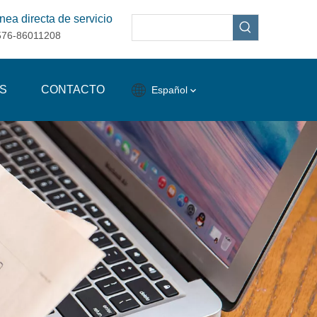
nea directa de servicio
576-86011208
S
CONTACTO
Español