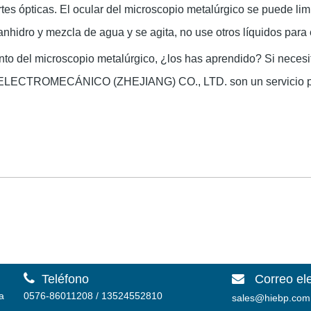
partes ópticas. El ocular del microscopio metalúrgico se puede 
hidro y mezcla de agua y se agita, no use otros líquidos para e
to del microscopio metalúrgico, ¿los has aprendido? Si necesi
LECTROMECÁNICO (ZHEJIANG) CO., LTD. son un servicio postv

Teléfono
Correo el

a
0576-86011208 / 13524552810
sales@hiebp.com