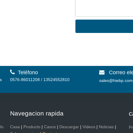

Teléfono
Correo el

a
0576-86011208 / 13524552810
sales@hiebp.com
Navegacion rapida
c
lo
Casa
|
Producto
|
Casos
|
Descargar
|
Videos
|
Noticias
|
P