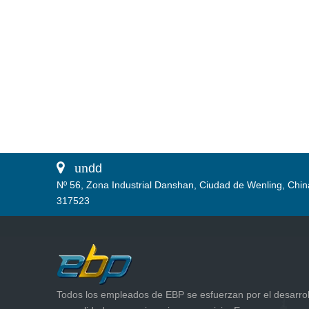
 un
dd
Nº 56, Zona Industrial Danshan, Ciudad de Wenling, Chin
317523
Todos los empleados de EBP se esfuerzan por el desarrol