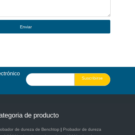
Enviar
ectrónico
Suscribirse
ategoria de producto
robador de dureza de Benchtop
|
Probador de dureza