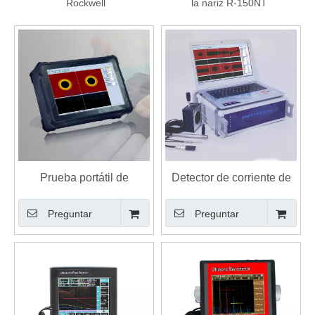
Rockwell
la nariz R-150NT
Prueba portátil de
Detector de corriente de
corriente de Foucault
Foucault digital portátil
Preguntar
Preguntar
digital para detección de
fallas en intercambiadores
de calor