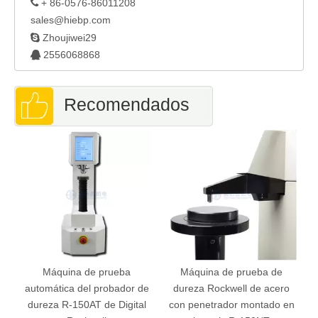
+ 86-0576-86011208

sales@hiebp.com

Zhoujiwei29
2556068868

Recomendados
Máquina de prueba
Máquina de prueba de
automática del probador de
dureza Rockwell de acero
dureza R-150AT de Digital
con penetrador montado en