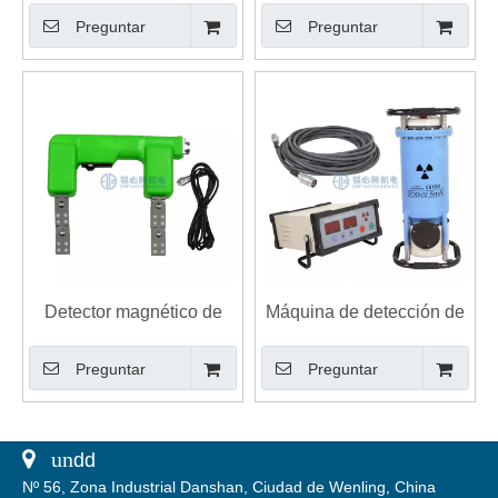
Preguntar
Preguntar
portátil con calibración
automatizada Ganancia
automatizada
Detector magnético de
Máquina de detección de
fallas de yugo AC DC
rayos X para inspección
Preguntar
Preguntar
de calidad de soldadura
 un
dd
Nº 56, Zona Industrial Danshan, Ciudad de Wenling, China