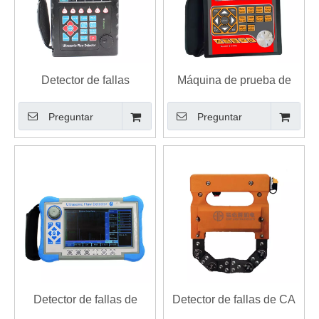
Detector de fallas
Máquina de prueba de
ultrasónico digital de alta
grietas de fugas de
Preguntar
Preguntar
precisión EFD-500
defectos ultrasónicos
digitales
Detector de fallas de
Detector de fallas de CA
prueba ultrasónica digital
CC de yugo magnético