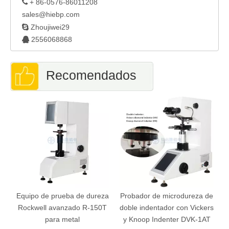
+ 86-0576-86011208

sales@hiebp.com

Zhoujiwei29
2556068868

Recomendados
s
Equipo de prueba de dureza
Probador de microdureza de
z
Rockwell avanzado R-150T
doble indentador con Vickers
para metal
y Knoop Indenter DVK-1AT