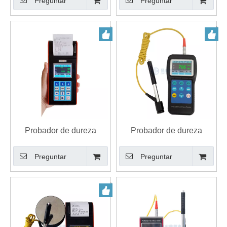
Preguntar
Preguntar
del esclerómetro LEEB
con dispositivo de
impacto
Probador de dureza
Probador de dureza
portátil de la sonda LEEB
digital de rebote de
Preguntar
Preguntar
D con soporte de pantalla
pantalla a color con
de color G DL C sondas
diseño de mano