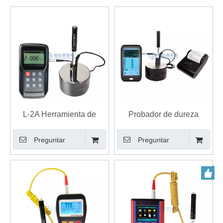
L-2A Herramienta de
Probador de dureza
prueba portátil de alta
portátil con control de
Preguntar
Preguntar
precisión del probador de
pantalla táctil
dureza Leeb EBP