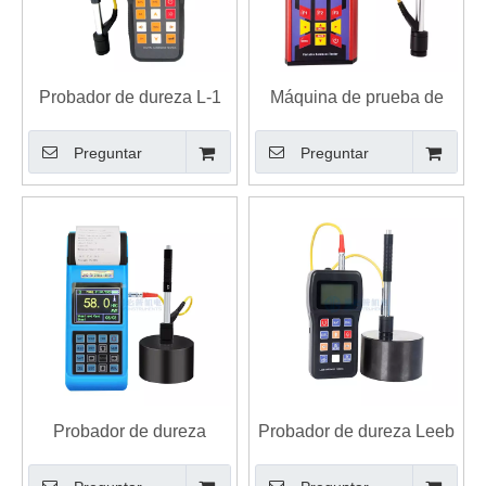
Probador de dureza L-1
Máquina de prueba de
del durómetro Leeb del
dureza de rebote Leeb
Preguntar
Preguntar
rebote de la máquina de
portátil de alta precisión
prueba de dureza del
Durómetro L-4S
PDA
Probador de dureza
Probador de dureza Leeb
portátil de alta precisión
portátil con sonda D