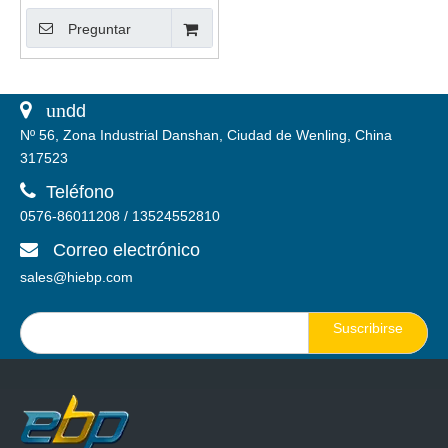
rebote tipo lápiz
Preguntar
Esclerómetro L-5Pro
 un
dd
Nº 56, Zona Industrial Danshan, Ciudad de Wenling, China
317523

Teléfono
0576-86011208 / 13524552810
Correo electrónico

sales@hiebp.com
Suscribirse