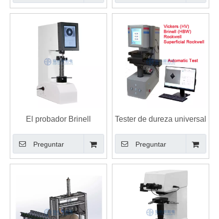
5.6P Digital
El probador Brinell
Tester de dureza universal
automático de la dureza
totalmente automático
Preguntar
Preguntar
integró el software y el
Brinell Rockwell Vickers
sistema de la cámara de
Prueba de dureza BRV-
la medida de la máquina
250AZ
de prueba