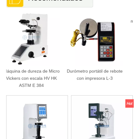
Micro
Durómetro portátil de rebote
Lente de metalografía de
V HK
con impresora L-3
microscopio de luz reflejada
vertical