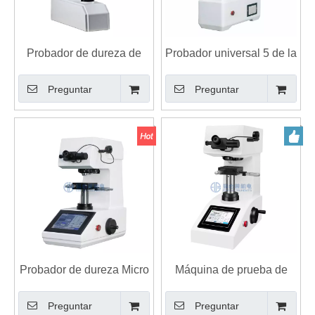
Probador de dureza de
Probador universal 5 de la
indentación de bolas de
dureza de HBRV-187.5T
Preguntar
Preguntar
plástico PB2039
Rockwell Brinell Vickers -
gama de carga 250kgf
Probador de dureza Micro
Máquina de prueba de
Vickers Knoop automático
dureza micro Vickers
Preguntar
Preguntar
digital MHVD-1AT-8P
HVD-1000AT / DV-1AT-