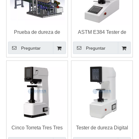
Prueba de dureza de
ASTM E384 Tester de
Brinell en línea de
dureza de Vickers
Preguntar
Preguntar
cilindros de gas HBS-
digitales automatizados
750ZX
por el fabricante de China
suministra directamente
calibración fácil de buen
precio
Cinco Torreta Tres Tres
Tester de dureza Digital
Guentes Dos objetivos
Rockwell Twin Digital