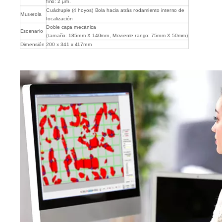
fino: 2 μm.
Cuádruple (4 hoyos) Bola hacia atrás rodamiento interno de
Muserola
localización
Doble capa mecánica
Escenario
(tamaño: 185mm X 140mm, Moviente rango: 75mm X 50mm)
Dimensión
200 x 341 x 417mm