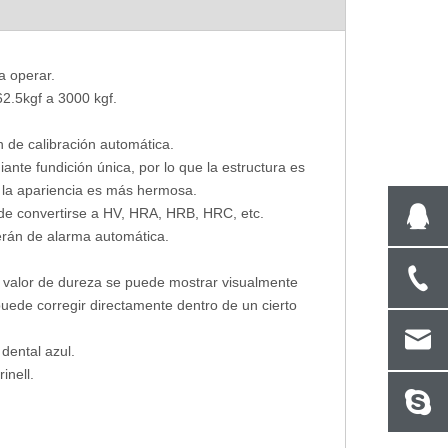
al
A través de la capa Medidor de espesor
Bloque/maestro d
a operar.
ultrasónico digital Medición de espesor
probador 
62.5kgf a 3000 kgf.
de pared
 de calibración automática.
ante fundición única, por lo que la estructura es
ue la apariencia es más hermosa.
ede convertirse a HV, HRA, HRB, HRC, etc.
serán de alarma automática.
de valor de dureza se puede mostrar visualmente
puede corregir directamente dentro de un cierto
dental azul.
inell.