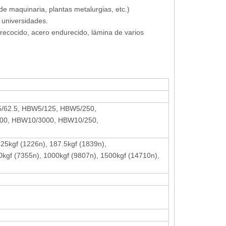
aquinaria, plantas metalurgias, etc.)
e universidades.
 recocido, acero endurecido, lámina de varios
/62.5, HBW5/125, HBW5/250,
00, HBW10/3000, HBW10/250,
125kgf (1226n), 187.5kgf (1839n),
0kgf (7355n), 1000kgf (9807n), 1500kgf (14710n),