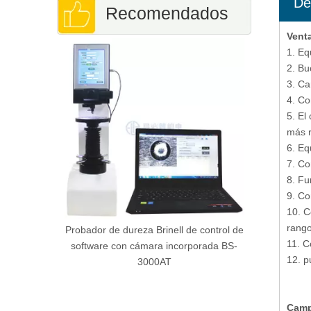
De
Recomendados
Venta
Instrument
1. Eq
Vickers Dig
2. Bu
3. Ca
4. Co
5. El
más r
6. Eq
7. Co
8. Fu
9. Co
10. C
rango
tica del
Probador de dureza Brinell de control de
11. C
de Digital
software con cámara incorporada BS-
12. p
3000AT
Camp