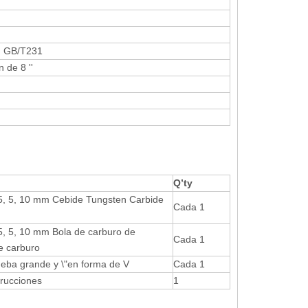
, GB/T231
n de 8 ''
Q
’
ty
5, 5, 10 mm Cebide Tungsten Carbide
Cada 1
5, 5, 10 mm Bola de carburo de
Cada 1
e carburo
ueba grande y \"en forma de V
Cada 1
trucciones
1