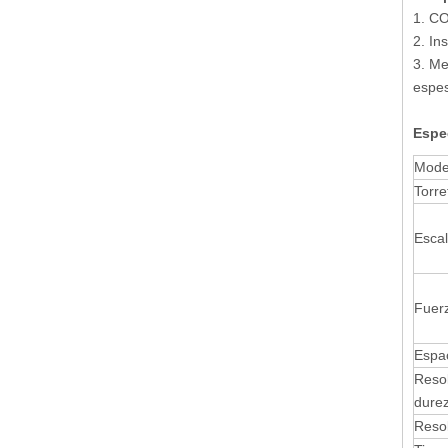
1. C
2. In
3. Me
espes
Espe
Mode
Torre
Escal
Fuer
Espa
Resol
dure
Resol