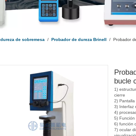
 dureza de sobremesa
/
Probador de dureza Brinell
/
Probador de 
Probad
bucle 
1) estructu
cierre
2) Pantalla 
3) Interfaz
4) procesad
5) Función 
6) función
7) ocular d
visualizaci