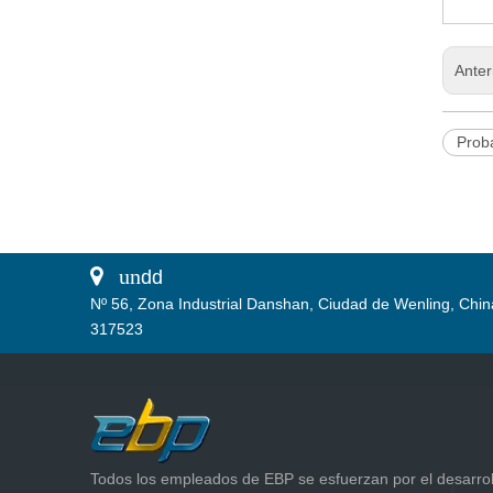
Anter
Proba
 un
dd
Nº 56, Zona Industrial Danshan, Ciudad de Wenling, Chin
317523
Todos los empleados de EBP se esfuerzan por el desarrol