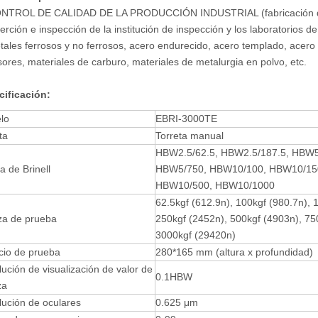
ONTROL DE CALIDAD DE LA PRODUCCIÓN INDUSTRIAL (fabricación de m
serción e inspección de la institución de inspección y los laboratorios d
tales ferrosos y no ferrosos, acero endurecido, acero templado, acero
ores, materiales de carburo, materiales de metalurgia en polvo, etc.
cificación:
lo
EBRI-3000TE
ta
Torreta manual
HBW2.5/62.5, HBW2.5/187.5, HBW5
a de Brinell
HBW5/750, HBW10/100, HBW10/15
HBW10/500, HBW10/1000
62.5kgf (612.9n), 100kgf (980.7n), 
za de prueba
250kgf (2452n), 500kgf (4903n), 75
3000kgf (29420n)
cio de prueba
280*165 mm (altura x profundidad)
ución de visualización de valor de
0.1HBW
za
ución de oculares
0.625 μm