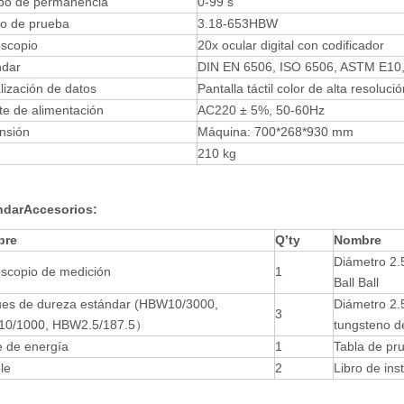
po de permanencia
0-99 s
o de prueba
3.18-653HBW
oscopio
20x ocular digital con codificador
ndar
DIN EN 6506, ISO 6506, ASTM E10
lización de datos
Pantalla táctil color de alta resolució
e de alimentación
AC220 ± 5%, 50-60Hz
nsión
Máquina: 700*268*930 mm
210 kg
ndar
Accesorios:
bre
Q
’
ty
Nombre
Diámetro 2.
oscopio de medición
1
Ball Ball
ues de dureza estándar (HBW10/3000,
Diámetro 2.
3
0/1000, HBW2.5/187.5）
tungsteno d
e de energía
1
Tabla de pr
le
2
Libro de ins