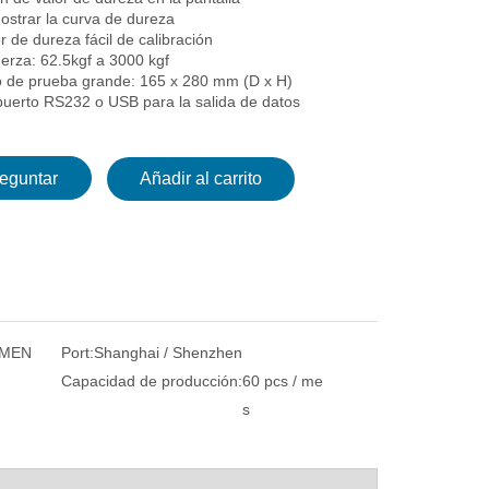
ostrar la curva de dureza
r de dureza fácil de calibración
erza: 62.5kgf a 3000 kgf
o de prueba grande: 165 x 280 mm (D x H)
 puerto RS232 o USB para la salida de datos
eguntar
Añadir al carrito
UMEN
Port:
Shanghai / Shenzhen
Capacidad de producción:
60 pcs / me
s