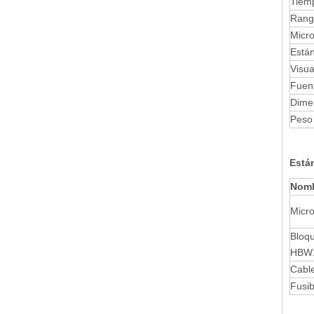
Tiem
Rang
Micr
Está
Visua
Fuent
Dime
Peso
Está
Nom
Micr
Bloq
HBW1
Cabl
Fusib