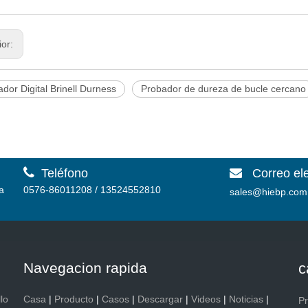
ior:
dor Digital Brinell Durness
Probador de dureza de bucle cercano

Teléfono
Correo el

a
0576-86011208 / 13524552810
sales@hiebp.com
Navegacion rapida
c
lo
Casa
|
Producto
|
Casos
|
Descargar
|
Videos
|
Noticias
|
P