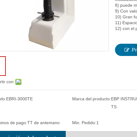
8) puede m
9) Con valo
10) Gran fu
11) Espaci
12) con el
Pr
tir con:
lo:
EBRI-3000TE
Marca del producto:
EBP INSTR
TS
inos de pago:
TT de antemano
Min. Pedido:
1