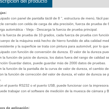
scripción del producto
jas:
o de prueba de dureza Micro
Medidor de espesor ultrasónico digit
uipado con panel de pantalla táctil de 8 '', estructura de menú, fácil par
ital multifunción con pantalla
Medidor de profundidad ultrasónico
cle cerrado con celda de carga de alta precisión, fuerza de prueba de 
LCD grande
rga automática - Vieja - Descarga la fuerza de prueba principal.
n la fuerza de prueba de 10 grados, cada fuerza de prueba con función
 cuerpo de la máquina está hecho de hierro fundido de alta calidad medi
esistente y la superficie se trata con pintura para automóvil, por lo q
uipado con función de conversión de dureza. El valor de la dureza pu
n la función de juicio de dureza, los datos fuera del rango de calidad 
nción Guardar datos, puede guardar más de 2000 datos de pruebas.
n la función de la pantalla de la curva de valor de dureza, el cambio 
on la función de corrección del valor de dureza, el valor de dureza se 
.
on el puerto RS232 o el puerto USB, puede funcionar con la impresora 
uede trabajar con el software de medición de la muesca de cámara y Br
os de aplicación: