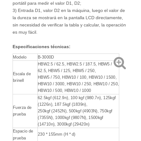
portátil para medir el valor D1, D2;
3) Entrada D1, valor D2 en la máquina, luego el valor de
la dureza se mostrará en la pantalla LCD directamente,
sin necesidad de verificar la tabla y calcular, la operación
es muy fácil.
Especificaciones técnicas
:
Modelo
B-3000D
HBW2.5 / 62.5, HBW2.5 / 187.5, HBW5 /
62.5, HBW5 / 125, HBW5 / 250,
Escala de
HBW5 / 750, HBW10 / 100, HBW10 / 1500,
brinell
HBW10 / 3000, HBW10 / 250, HBW10 / 250,
HBW10 / 500, HBW10 / 1000
62.5kgf (612.9n), 100 kgf (980.7n), 125kgf
(1226n), 187.5kgf (1839n),
Fuerza de
250kgf (2452N), 500kgf (4903N), 750kgf
prueba
(7355N), 1000kgf (9807N), 1500kgf
(14710n), 3000kgf (29420n)
Espacio de
230 * 155mm (H * d)
prueba