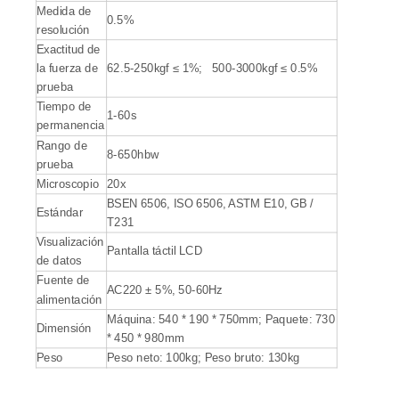
Medida de
0.5%
resolución
Exactitud de
la fuerza de
62.5-250kgf ≤ 1%; 500-3000kgf ≤ 0.5%
prueba
Tiempo de
1-60s
permanencia
Rango de
8-650hbw
prueba
Microscopio
20x
BSEN 6506, ISO 6506, ASTM E10, GB /
Estándar
T231
Visualización
Pantalla táctil LCD
de datos
Fuente de
AC220 ± 5%, 50-60Hz
alimentación
Máquina: 540 * 190 * 750mm; Paquete: 730
Dimensión
* 450 * 980mm
Peso
Peso neto: 100kg; Peso bruto: 130kg