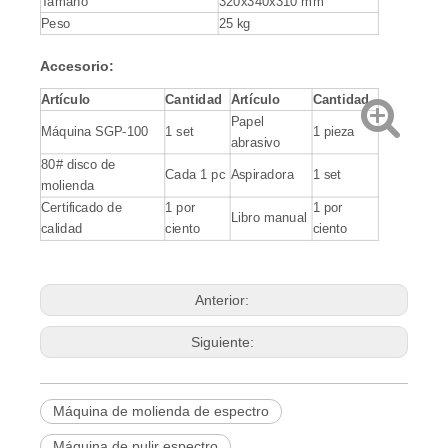
Tamaño
320x340x310 mm
Peso
25 kg
Accesorio
:
Artículo
Cantidad
Artículo
Cantidad
Papel
Máquina SGP-100
1 set
1 pieza
abrasivo
80# disco de
Cada 1 pc
Aspiradora
1 set
molienda
Certificado de
1 por
1 por
Libro manual
calidad
ciento
ciento
Anterior:
Siguiente:
Máquina de molienda de espectro
Máquina de pulir espectro