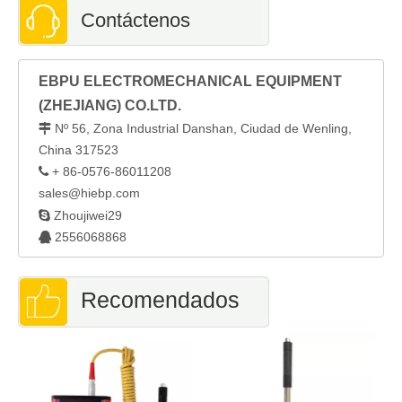
Contáctenos
EBPU ELECTROMECHANICAL EQUIPMENT
(ZHEJIANG) CO.LTD.
Nº 56, Zona Industrial Danshan, Ciudad de Wenling,

China 317523
+ 86-0576-86011208

sales@hiebp.com

Zhoujiwei29
2556068868

Recomendados