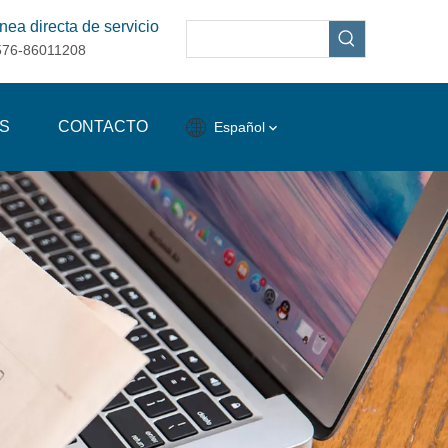
nea directa de servicio
576-86011208
S
CONTACTO
Español