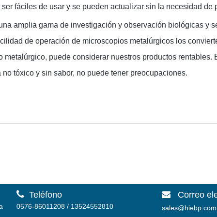
er fáciles de usar y se pueden actualizar sin la necesidad de 
na amplia gama de investigación y observación biológicas y se 
facilidad de operación de microscopios metalúrgicos los conviert
pio metalúrgico, puede considerar nuestros productos ren
no tóxico y sin sabor, no puede tener preocupaciones.

Teléfono
Correo el

a
0576-86011208 / 13524552810
sales@hiebp.com