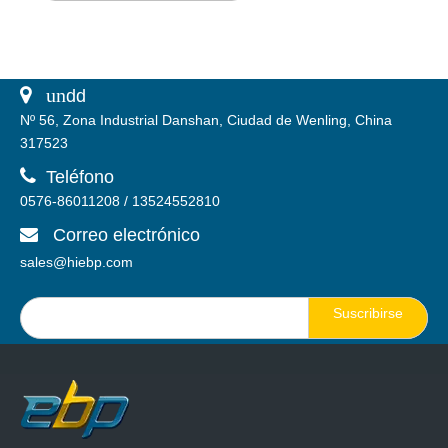
 un
dd
Nº 56, Zona Industrial Danshan, Ciudad de Wenling, China
317523

Teléfono
0576-86011208 / 13524552810
Correo electrónico

sales@hiebp.com
Suscribirse