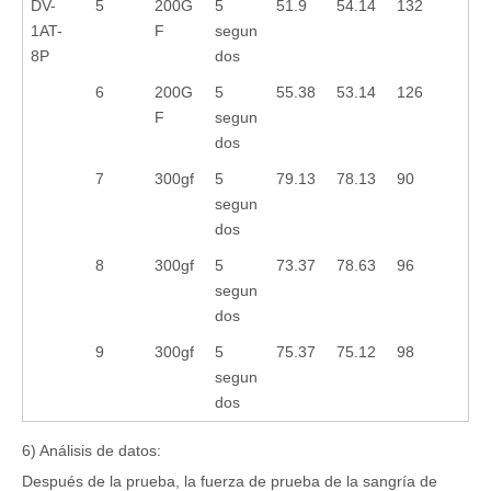
DV-
5
200G
5
51.9
54.14
132
1AT-
F
segun
8P
dos
6
200G
5
55.38
53.14
126
F
segun
dos
7
300gf
5
79.13
78.13
90
segun
dos
8
300gf
5
73.37
78.63
96
segun
dos
9
300gf
5
75.37
75.12
98
segun
dos
6) Análisis de datos:
Después de la prueba, la fuerza de prueba de la sangría de