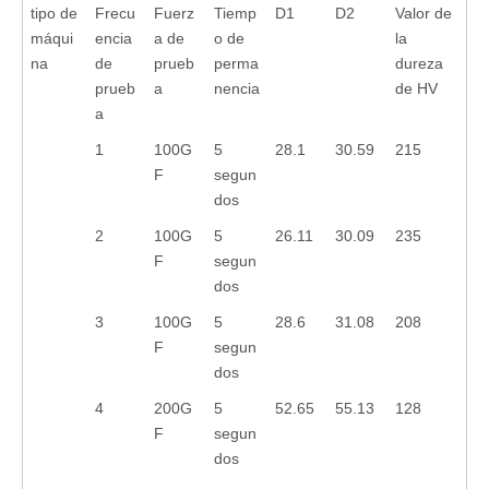
tipo de
Frecu
Fuerz
Tiemp
D1
D2
Valor de
máqui
encia
a de
o de
la
na
de
prueb
perma
dureza
prueb
a
nencia
de HV
a
1
100G
5
28.1
30.59
215
F
segun
dos
2
100G
5
26.11
30.09
235
F
segun
dos
3
100G
5
28.6
31.08
208
F
segun
dos
4
200G
5
52.65
55.13
128
F
segun
dos