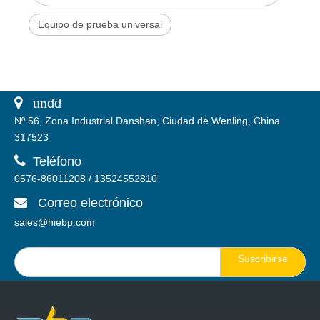
Equipo de prueba universal
 un
dd
Nº 56, Zona Industrial Danshan, Ciudad de Wenling, China
317523

Teléfono
0576-86011208 / 13524552810
Correo electrónico

sales@hiebp.com
Suscribirse