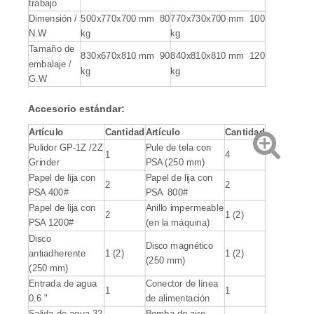
trabajo
Dimensión /
500x770x700 mm 80
770x730x700 mm 100
N.W
kg
kg
Tamaño de
830x670x810 mm 90
840x810x810 mm 120
embalaje /
kg
kg
G.W
Accesorio estándar
:
Artículo
Cantidad
Artículo
Cantidad
Pulidor GP-1Z /2Z
Pule de tela con
1
4
Grinder
PSA (250 mm)
Papel de lija con
Papel de lija con
2
2
PSA 400#
PSA 800#
Papel de lija con
Anillo impermeable
2
1 (2)
PSA 1200#
(en la máquina)
Disco
Disco magnético
antiadherente
1 (2)
1 (2)
(250 mm)
(250 mm)
Entrada de agua
Conector de línea
1
1
0.6 "
de alimentación
Salida de agua 32
Bomba de aire