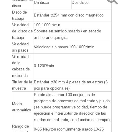
Un disco
Dos disco
disco
Disco de
Estándar φ254 mm con disco magnético
trabajo
Velocidad
100-1000 r/min
del disco de
Soporte en sentido horario / en sentido
trabajo
antihorario que gira
Velocidad
Velocidad sin pasos 100-1000r/min
sin pasos
Velocidad
de la
0-120R/min
cabeza de
molienda
Titular de la
Estándar φ30 mm 4 piezas de muestras (6
muestra
pcs para opcionales)
Puede almacenar 100 conjuntos de
programa de procesos de molienda y pulido
Modo
(se puede programar velocidad, tiempo de
automático
ejecución e interruptor de dirección de las
ruedas de molienda, con función de tiempo)
Rango de
0-65 Newton (comúnmente usado 10-25