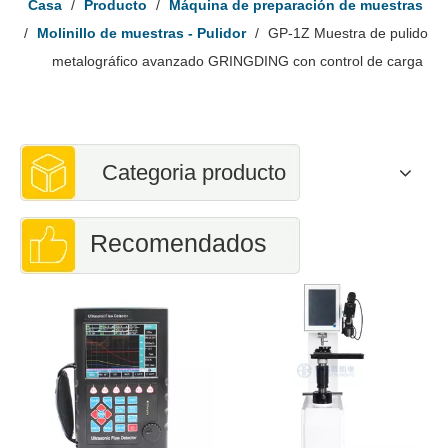
Casa
/
Producto
/
Máquina de preparación de muestras
/
Molinillo de muestras - Pulidor
/
GP-1Z Muestra de pulido
metalográfico avanzado GRINGDING con control de carga
Categoria producto
Recomendados
Durómetro
con 