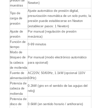
presión de
Newton)
muestras
Ajuste automático de presión digital,
Tipo de
presurización neumática de un solo punto, la
carga de
presión puede establecerse en Newton
presión
(establecer pasos: 1 Newton)
Ajuste de
Por manual (regulación de presión
presión
mecánica)
Función de
0-99 minutos
tiempo
Modo de
bloqueo de
Por manual (modo electrónico automático
la cabeza
para opcional)
de molienda
Fuente de
AC220V, 50/60Hz, 1.1kW (opcional 110V
alimentación
60Hz)
Potencia de
0.2kW (giro en el sentido de las agujas del
cabeza de
reloj)
molienda
Potencia de
disco de
0.6kW (en sentido horario / antihorario)