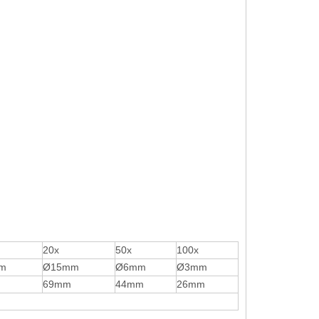
20x
50x
100x
m
Ø15mm
Ø6mm
Ø3mm
69mm
44mm
26mm