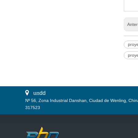
Anter
proye
proy
 un
dd
Nº 56, Zona Industrial Danshan, Ciudad de Wenling, Chin
317523