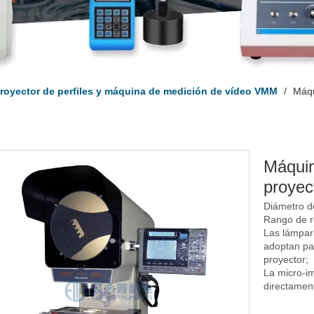
royector de perfiles y máquina de medición de vídeo VMM
/
Máqu
Máquin
proyect
Diámetro d
Rango de ro
Las lámpar
adoptan par
proyector;
La micro-i
directamen