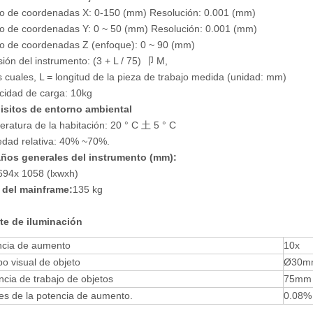
o de coordenadas X: 0-150 (mm) Resolución: 0.001 (mm)
 de coordenadas Y: 0 ~ 50 (mm) Resolución: 0.001 (mm)
 de coordenadas Z (enfoque): 0 ~ 90 (mm)
sión del instrumento: (3 + L / 75) 卩 M,
s cuales, L = longitud de la pieza de trabajo medida (unidad: mm)
idad de carga: 10kg
isitos de entorno ambiental
ratura de la habitación: 20 ° C 土 5 ° C
dad relativa: 40% ~70%.
ños generales del instrumento (mm):
94x 1058 (lxwxh)
 del mainframe:
135 kg
te de iluminación
ncia de aumento
10x
 visual de objeto
Ø30m
ncia de trabajo de objetos
75mm
es de la potencia de aumento.
0.08%