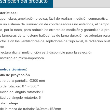
scripción del producto
terísticas:
agen clara, ampliación precisa, fácil de realizar medición comparativa
n un sistema de iluminación de condensadores no esféricos, el campo vis
so, por lo tanto, para reducir los errores de medición y garantizar la pre
s lámparas de tungsteno halógenas de larga duración se adoptan para s
ctor. Con los ventiladores de sopladores de flujo axial, la radiación bi
nte.
 lectura digital multifunción está disponible para la selección
nstruido en micro-impresora.
metros técnicos:
alla de proyección
tro de la pantalla: Ø300 mm
 de rotación: 0 ° ~ 360 °
ución del ángulo rotatorio: 1 '
itud del ángulo rotatorio: 6 '
 de trabajo
 de la mesa de trabajo: 340mmx152mm