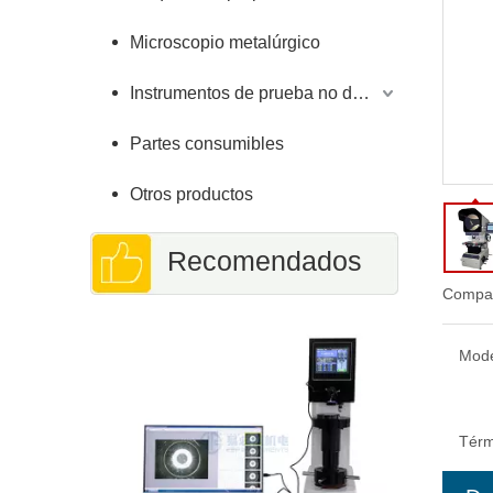
Microscopio metalúrgico
Instrumentos de prueba no destructivos
Partes consumibles
Otros productos
Recomendados
Compar
Prob
completa
Mode
6
Térm