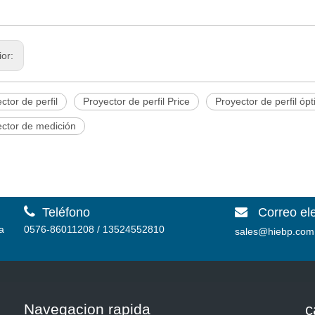
ior:
ctor de perfil
Proyector de perfil Price
Proyector de perfil ópt
ector de medición

Teléfono
Correo el

a
0576-86011208 / 13524552810
sales@hiebp.com
Navegacion rapida
c