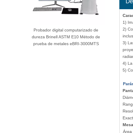
De
Carac
1) Im
2) Co
ultrasónica
Probador digital computarizado de
inclu
ración
dureza Brinell ASTM E10 Método de
3) La
omatizada
prueba de metales eBRI-3000MTS
proye
radia
4) La
5) Co
Pará
Pant
Diáme
Rango
Resol
Exact
Mesa
Área