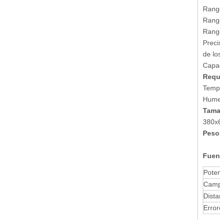
Rang
Rango
Rango
Preci
de lo
Capac
Requ
Tempe
Hume
Tama
380x6
Peso
Fuen
Pote
Campo
Dista
Error