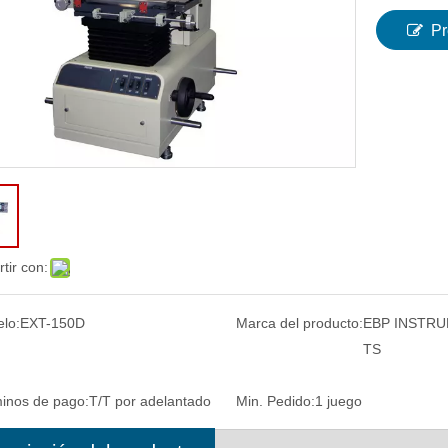
Pr
tir con:
ador de dureza Brinell
Software portátil de medición y anális
mente automático Siga ISO
de sangría Brinell con cámara
lo:
EXT-150D
Marca del producto:
EBP INSTR
506 ASTM E10-12
TS
inos de pago:
T/T por adelantado
Min. Pedido:
1 juego