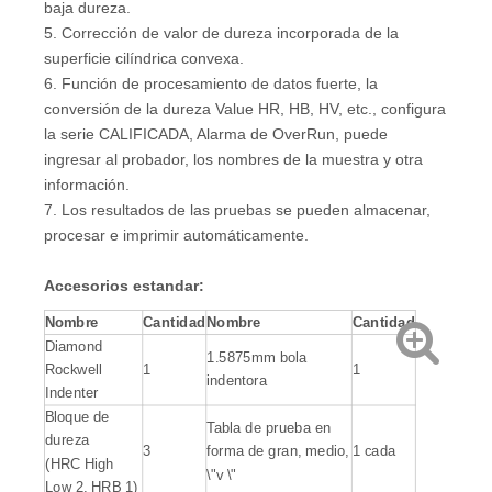
baja dureza.
5. Corrección de valor de dureza incorporada de la
superficie cilíndrica convexa.
6. Función de procesamiento de datos fuerte, la
conversión de la dureza Value HR, HB, HV, etc., configura
la serie CALIFICADA, Alarma de OverRun, puede
ingresar al probador, los nombres de la muestra y otra
información.
7. Los resultados de las pruebas se pueden almacenar,
procesar e imprimir automáticamente.
Accesorios estandar:
Nombre
Cantidad
Nombre
Cantidad
Diamond
1.5875mm bola
Rockwell
1
1
indentora
Indenter
Bloque de
Tabla de prueba en
dureza
3
forma de gran, medio,
1 cada
(HRC High
\"v \"
Low 2, HRB 1)