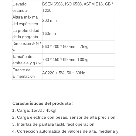
Llevado
BSEN 6508, ISO 6508, ASTM E18, GB /
estándar
T230
Altura máxima
200 mm
del espécimen
La profundidad
160mm
de la garganta
Dimensión & N /
560 * 200 * 800mm 75kg
w
Tamaño de
730 * 450 * 990mm 100kg
embalaje y g / w
Fuente de
AC220 + 5%, 50 ~ 60Hz
alimentación
Características del producto:
1. Carga: 15/30 / 45kgf
2. Carga eléctrica con pesas, sensor de alta precisión.
3. Interfaz de pantalla táctil, fácil operación.
4. Corrección automática de valores de alta, mediana y