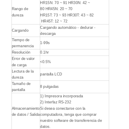
HR15N: 70 ~ 91 HR30N: 42 ~
Rango de
80 HR45N: 20 ~ 70
dureza
HR15T: 73 ~ 93 HR30T: 43 ~ 82
HR45T: 12 ~ 72
Cargando automático - dedurar -
Cargando
descarga
Tiempo de
1-99s
permanencia
Resolución
0.1hr
Error de valor
<0.5%
de carga
Lectura de la
pantalla LCD
dureza
Tamaño de
8 pulgadas
pantalla
1) Impresora incorporada
2) Interfaz RS-232
Almacenamiento
Si desea conectarse con la
de datos / Salida
computadora, tenga que comprar
nuestro software de transferencia de
datos.