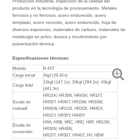
Producción industrial, inspección de la calidad del
producto en la tecnología de procesamiento. Metales
ferrosos y no ferrosos, acero endurecido, acero
templado, acero recocido, acero endurecido, hoja de
diversos espesores, materiales de carburo, materiales de
metalurgia en polvo, dureza y recubrimiento por
pulverización térmica.
Especificaciones técnicas:
Modelo
R-45T
Carga inicial
3kgf (29.42n)
15kgf (147.1n); 30kgf (294.2n); 45kgf
Carga total
(441.3n)
HR15N, HR30N, HR45N, HR15T,
Escala de
HR30T, HR45T, HR15W, HR30W,
rockwell
HR45W, HR15X, HR30X, HR45X,
HR15Y, HR30Y, HR45Y
HRA, HRB, HRC, HRD, HRF, HR15N,
Escala de
HR30N, HR45N,
conversión
HR15T, HR30T, HR45T, HV, HBW