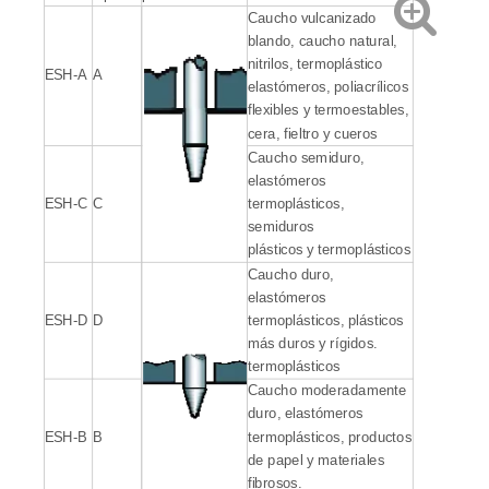
Caucho vulcanizado
blando, caucho natural,
nitrilos, termoplástico
ESH-A
A
elastómeros, poliacrílicos
flexibles y termoestables,
cera, fieltro y cueros
Caucho semiduro,
elastómeros
ESH-C
C
termoplásticos,
semiduros
plásticos y termoplásticos
Caucho duro,
elastómeros
ESH-D
D
termoplásticos, plásticos
más duros y rígidos.
termoplásticos
Caucho moderadamente
duro, elastómeros
ESH-B
B
termoplásticos, productos
de papel y materiales
fibrosos.