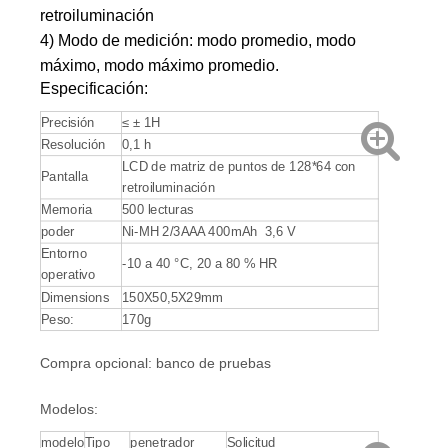
retroiluminación
4) Modo de medición: modo promedio, modo
máximo, modo máximo promedio.
Especificación:
Precisión
≤ ± 1H
Resolución
0,1 h
LCD de matriz de puntos de 128*64 con
Pantalla
retroiluminación
Memoria
500 lecturas
poder
Ni-MH 2/3AAA 400mAh 3,6 V
Entorno
-10 a 40 °C, 20 a 80 % HR
operativo
Dimensions
150X50,5X29mm
Peso:
170g
Compra opcional: banco de pruebas
Modelos:
modelo
Tipo
penetrador
Solicitud