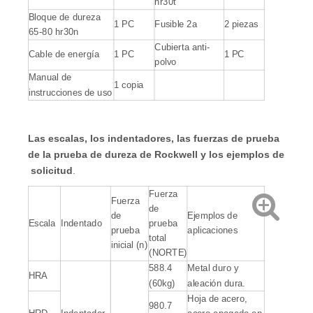
hr30t
Bloque de dureza
1 PC
Fusible 2a
2 piezas
65-80 hr30n
Cubierta anti-
Cable de energía
1 PC
1 PC
polvo
Manual de
1 copia
instrucciones de uso
Las escalas, los indentadores, las fuerzas de prueba
de la prueba de dureza de Rockwell y los ejemplos de
solicitud
.
Fuerza
Fuerza
de
de
Ejemplos de
Escala
Indentado
prueba
prueba
aplicaciones
total
inicial (n)
(NORTE)
588.4
Metal duro y
HRA
(60kg)
aleación dura.
Hoja de acero,
980.7