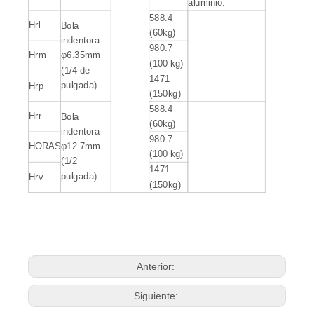
aluminio.
588.4
Hrl
Bola
(60kg)
indentora
980.7
Hrm
φ6.35mm
(100 kg)
(1/4 de
1471
pulgada)
Hrp
(150kg)
588.4
Hrr
Bola
(60kg)
indentora
980.7
HORAS
φ12.7mm
(100 kg)
(1/2
1471
pulgada)
Hrv
(150kg)
Anterior:
Siguiente: