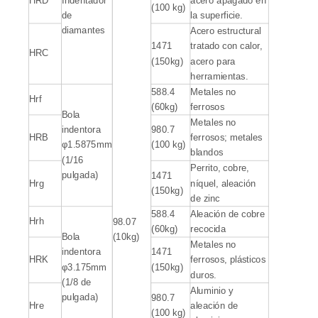
HRD
Indentador
acero apagado en
(100 kg)
de
la superficie.
diamantes
Acero estructural
1471
tratado con calor,
HRC
(150kg)
acero para
herramientas.
588.4
Metales no
Hrf
(60kg)
ferrosos
Bola
Metales no
indentora
980.7
HRB
ferrosos; metales
φ1.5875mm
(100 kg)
blandos
(1/16
Perrito, cobre,
pulgada)
1471
Hrg
níquel, aleación
(150kg)
de zinc
588.4
Aleación de cobre
Hrh
98.07
(60kg)
recocida
Bola
(10kg)
Metales no
indentora
1471
HRK
ferrosos, plásticos
φ3.175mm
(150kg)
duros.
(1/8 de
Aluminio y
pulgada)
980.7
Hre
aleación de
(100 kg)