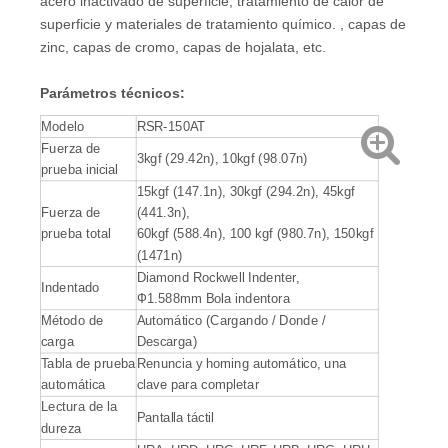
acero inactivado de superficie, tratamiento de calor de
superficie y materiales de tratamiento químico. , capas de
zinc, capas de cromo, capas de hojalata, etc.
Parámetros técnicos:
Modelo
RSR-150AT
Fuerza de
3kgf (29.42n), 10kgf (98.07n)
prueba inicial
15kgf (147.1n), 30kgf (294.2n), 45kgf
Fuerza de
(441.3n),
prueba total
60kgf (588.4n), 100 kgf (980.7n), 150kgf
(1471n)
Diamond Rockwell Indenter,
Indentado
Ф1.588mm Bola indentora
Método de
Automático (Cargando / Donde /
carga
Descarga)
Tabla de prueba
Renuncia y homing automático, una
automática
clave para completar
Lectura de la
Pantalla táctil
dureza