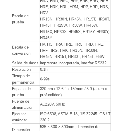
HRA, HRD, HRC, HRF, HRB, HRG, HRH,
HRE, HRK, HRL, HRM, HRP, HRR, HRS,
HRV
Escala de
HR15N, HR30N, HR45N, HR15T, HR30T,
prueba
HR45T, HR15W, HR30W, HR45W,
HR15X, HR30X, HR45X, HR15Y, HR30Y,
HR45Y
HV, HC, HRA, HRB, HRC, HRD, HRE,
Escala de
HRF, HRG, HRK, HR15N, HR30N,
conversión
HR45N, HR15T, HR30T, HR45T, HBW
Salida de datos
Impresora incorporada, interfaz RS232
Resolución
0.1hr
Tiempo de
0-99s
permanencia
Espacio de
320mm / 12.6 '' x 150mm / 5.9 (altura x
prueba
profundidad)
Fuente de
AC220V, 50Hz
alimentación
Ejecutar
ISO 6508, ASTM E-18, JIS Z2245, GB / T
estándar
230.2
535 × 330 × 890mm, dimensión de
Dimensión