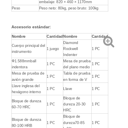
embalaje: 820 × 460 × 1170mm
Peso
Peso neto: 80kg, peso bruto: 100kg
Accesorio estándar:
Nombre
Cantidad
Nombre
Cantidad
Diamond
Cuerpo principal del
1 juego
Rockwell
1 PC
instrumento
Indenter
Ф1.588mmball
Mesa de prueba
1 PC
1 PC
indentora
del plano medio
Mesa de prueba de
Tabla de prueba
1 PC
1 PC
avión grande
en forma de V
Llave inglesa del
1 PC
Llave
1 PC
hexágono interno
Bloque de
Bloque de dureza
1 PC
dureza 20-30
1 PC
60-70 HRC
HRC
Bloque de
Bloque de dureza
1 PC
dureza70-85
1 PC
80-100 HRB