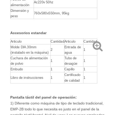
Ac220v 50hz
alimentación
Dimensión y
760x580x550mm, 95kg
peso
Accesorios estandar
Articulo
Cantidad
Articulo
Cantidad
Molde DIA.30mm
Entrada de
2
1
(instalado en la máquina)
agua
Cuchara de alimentación
Tubo de
1
1
de polvo
desagüe
Embudo
1
Cepillo
1
Certificado
Libro de instrucciones
1
1
de calidad
Pantalla táctil del panel de operación:
1) Diferente como máquina de tipo de teclado tradicional,
EMP-2B todo lo que necesita es justo en el panel de la