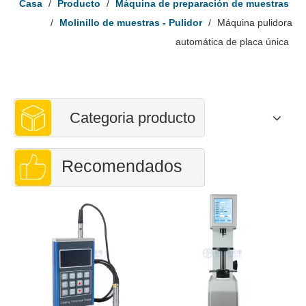
Casa
/
Producto
/
Máquina de preparación de muestras
/
Molinillo de muestras - Pulidor
/
Máquina pulidora
automática de placa única
Categoria producto
Recomendados
R