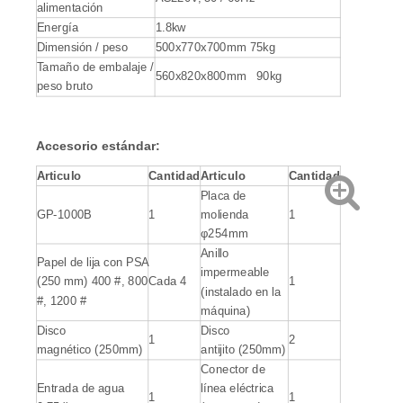
alimentación
Energía
1.8kw
Dimensión / peso
500x770x700mm 75kg
Tamaño de embalaje /
560x820x800mm 90kg
peso bruto
Accesorio estándar
:
Articulo
Cantidad
Articulo
Cantidad
Placa de
GP-1000B
1
molienda
1
φ254mm
Anillo
Papel de lija con PSA
impermeable
(250 mm) 400 #, 800
Cada 4
1
(instalado en la
#, 1200 #
máquina)
Disco
Disco
1
2
magnético (250mm)
antijito (250mm)
Conector de
Entrada de agua
línea eléctrica
1
1