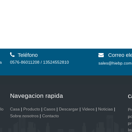

Teléfono
Correo el

a
0576-86011208 / 13524552810
sales@hiebp.com
Navegacion rapida
c
lo
Casa
|
Producto
|
Casos
|
Descargar
|
Videos
|
Noticias
|
P
Sobre nosotros
|
Contacto
po
pr
In