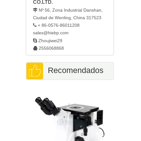
CO.LTD.
Nº 56, Zona Industrial Danshan,

Ciudad de Wenling, China 317523
+ 86-0576-86011208

sales@hiebp.com

Zhoujiwei29
2556068868

Recomendados
Equipo de
avanz