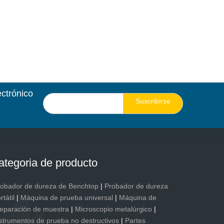
ectrónico
Suscribirse
ategoria de producto
robador de dureza de Benchtop
|
Probador de dureza
rtátil
|
Máquina de prueba universal
|
Máquina de
eparación de muestra
|
Microscopio metalúrgico
|
strumentos de prueba no destructivos
|
Partes