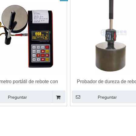
etro portátil de rebote con
Probador de dureza de rebo
impresora L-3
lápiz Esclerómetro L-5
Preguntar
Preguntar