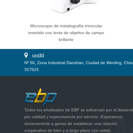
eparación de
Microscopio de metalografía trinocular
 precisión
invertido con lente de objetivo de campo
brillante
 un
dd
Nº 56, Zona Industrial Danshan, Ciudad de Wenling, Chin
317523
Todos los empleados de EBP se esfuerzan por el desarrol
por calidad y supervivencia por servicio. Esperamos
sinceramente a ganas de establecer una relación
cooperativa de bien y a largo plazo con usted.