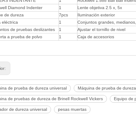
ERS INDENTANTE
1
Rockwell 1.588 Ball Ball inden
well Diamond Indenter
1
Lente objetiva 2.5 x, 5x
ue de dureza
7pcs
Iluminación exterior
 eléctrica
1
Conjuntos grandes, medianos
ntos de pruebas deslizantes
1
Ajustar el tornillo de nivel
rta a prueba de polvo
1
Caja de accesorios
ior:
ina de prueba de dureza universal
Máquina de prueba de dureza u
ina de pruebas de dureza de Brinell Rockwell Vickers
Equipo de 
ador de dureza universal
pesas muertas