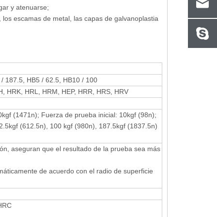
gar y atenuarse;
s, los escamas de metal, las capas de galvanoplastia
 / 187.5, HB5 / 62.5, HB10 / 100
H, HRK, HRL, HRM, HEP, HRR, HRS, HRV
kgf (1471n); Fuerza de prueba inicial: 10kgf (98n);
.5kgf (612.5n), 100 kgf (980n), 187.5kgf (1837.5n)
ción, aseguran que el resultado de la prueba sea más
omáticamente de acuerdo con el radio de superficie
0HRC