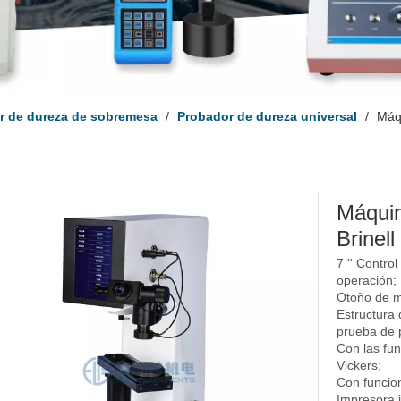
r de dureza de sobremesa
/
Probador de dureza universal
/
Máqu
Máquin
Brinel
7 '' Control
operación;
Otoño de me
Estructura 
prueba de p
Con las fun
Vickers;
Con funcio
Impresora i