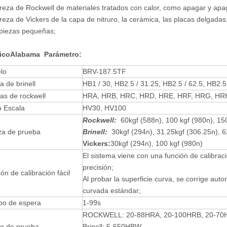
reza de Rockwell de materiales tratados con calor, como apagar y apa
reza de Vickers de la capa de nitruro, la cerámica, las placas delgada
 piezas pequeñas;
ico
Alabama
Parámetro:
lo
BRV-187.5TF
a de brinell
HB1 / 30, HB2.5 / 31.25, HB2.5 / 62.5, HB2.5
as de rockwell
HRA, HRB, HRC, HRD, HRE, HRF, HRG, HR
o Escala
HV30, HV100
Rockwell:
60kgf (588n), 100 kgf (980n), 150
za de prueba
Brinell:
30kgf (294n), 31.25kgf (306.25n), 62
Vickers:
30kgf (294n), 100 kgf (980n)
El sistema viene con una función de calibra
precisión;
ón de calibración fácil
Al probar la superficie curva, se corrige aut
curvada estándar;
po de espera
1-99s
ROCKWELL: 20-88HRA, 20-100HRB, 20-7
o de prueba
Brinell: 5-650HBW