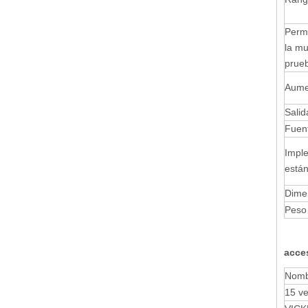
Perm
la mu
prue
Aume
Salid
Fuent
Impl
está
Dime
Peso
acce
Nomb
15 ve