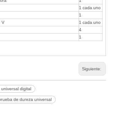
tora
1
1 cada uno
1
, V
1 cada uno
4
1
Siguiente:
niversal digital
prueba de dureza universal