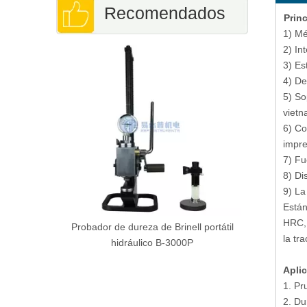
Recomendados
Princ
1) Mé
Probador 
2) In
carga 
3) Es
4) De
5) So
vietn
6) Co
impre
7) Fu
8) Di
9) La
Están
HRC,
eparación de
Probador de dureza de Brinell portátil
la tr
 precisión
hidráulico B-3000P
Apli
1. Pr
2. Du