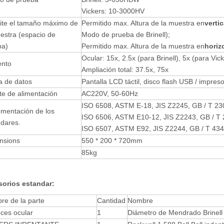
Vickers: 10-3000HV
ite el tamaño máximo de
Permitido max. Altura de la muestra en
vertic
estra (espacio de
Modo de prueba de Brinell);
ba)
Permitido max. Altura de la muestra en
horiz
Ocular: 15x, 2.5x (para Brinell), 5x (para Vic
nto
Ampliación total: 37.5x, 75x
a de datos
Pantalla LCD táctil, disco flash USB / impres
e de alimentación
AC220V, 50-60Hz
ISO 6508, ASTM E-18, JIS Z2245, GB / T 23
ementación de los
ISO 6506, ASTM E10-12, JIS Z2243, GB / T 
ndares.
ISO 6507, ASTM E92, JIS Z2244, GB / T 434
nsions
550 * 200 * 720mm
85kg
sorios estandar
:
re de la parte
Cantidad
Nombre
ces ocular
1
Diámetro de Mendrado Brinell