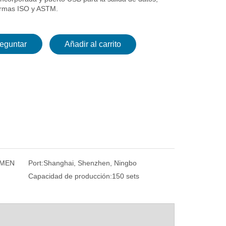
ormas ISO y ASTM.
eguntar
Añadir al carrito
UMEN
Port:
Shanghai, Shenzhen, Ningbo
Capacidad de producción:
150 sets