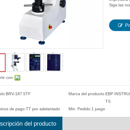
Siga las n
Pr
tir con:
lo:
BRV-187.5TF
Marca del producto:
EBP INSTR
TS
inos de pago:
TT por adelantado
Min. Pedido:
1 juego
scripción del producto