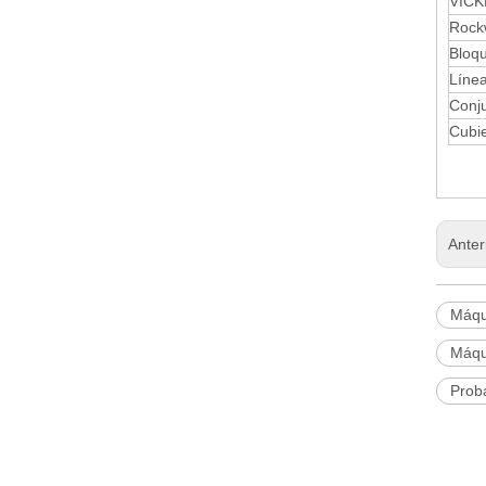
VICK
Rock
Bloq
Línea
Conju
Cubie
Anter
Máqu
Máqu
Prob