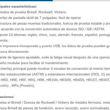
ipales características:
todos de prueba Brinell, Rockwell, Vickers;
de dureza Rockwell de baja
Probador de dureza Rockwell Superfic
terfaz de pantalla táctil de 7 pulgadas, fácil de operar
R-45T Máquina de prueba
Twin Rockwell totalmente automátic
tructura de pesas muertas tradicionales, fuerza de prueba estable y pre
superficial
RSR-150AT
 acuerdo con la conversión automática de dureza ISO / GB / ASTM;
porte 13 idiomas: inglés, chino, ruso, alemán, francés, español, portug
amita;
n impresora incorporada y puerto USB, los datos de prueba pueden gu
sora directamente.
ente de ligereza ajustable, evite la fatiga visual después de una operac
seño modular para facilitar el mantenimiento.
 interfaz principal puede mostrar 4 escalas de conversión al mismo ti
dar estadounidense (ASTM) y estándares internacionales (ISO). 21 es
 HRD, HRE, HRF, HRG, HRK, HR15N, HR30N, HR45N, HR15T, HR30T, H
acción) , MPa (Presión);
caciones:
ueba el Brinell / Dureza de Rockwell / Vickers de metales ferrosos, me
reza Brinell de piezas de fundición, acero recocido, acero normalizado