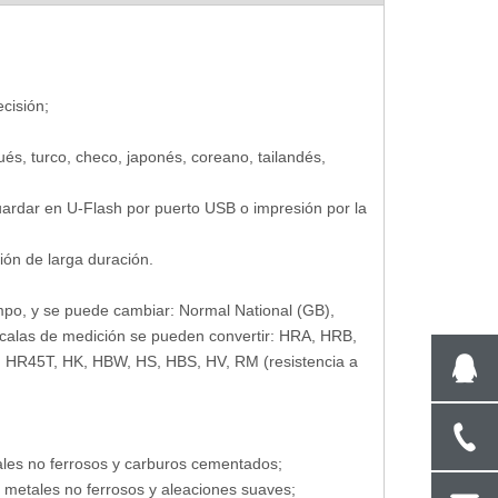
ial
Probador de dureza Rockwell del
Probador de durez
o
espacio de prueba de 400 mm con
digital con torreta 
cisión;
control de pantalla táctil R-150TH
ués, turco, checo, japonés, coreano, tailandés,
ardar en U-Flash por puerto USB o impresión por la
ión de larga duración.
empo, y se puede cambiar: Normal National (GB),
calas de medición se pueden convertir: HRA, HRB,
R45T, HK, HBW, HS, HBS, HV, RM (resistencia a
tales no ferrosos y carburos cementados;
, metales no ferrosos y aleaciones suaves;