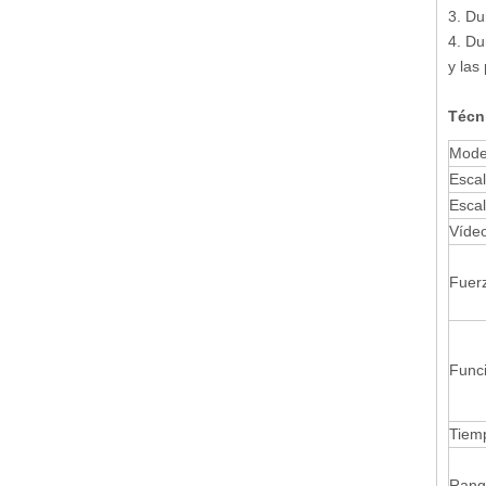
3. Du
4. Du
y las
Técn
Mode
Escal
Escal
Víde
Fuer
Funci
Tiem
Rang