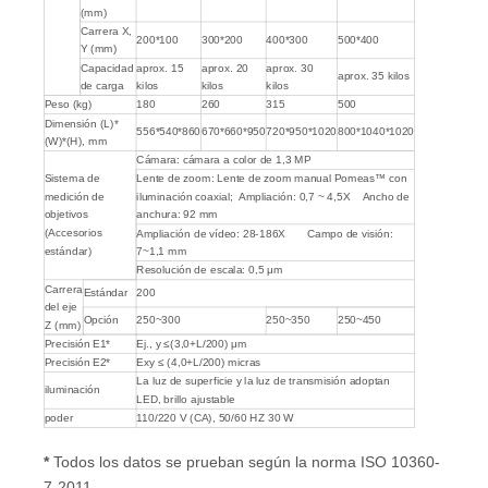
(mm)
Carrera X,
200*100
300*200
400*300
500*400
Y (mm)
Capacidad
aprox. 15
aprox. 20
aprox. 30
aprox. 35 kilos
de carga
kilos
kilos
kilos
Peso (kg)
180
260
315
500
Dimensión (L)*
556*540*860
670*660*950
720*950*1020
800*1040*1020
(W)*(H), mm
Cámara: cámara a color de 1,3 MP
Sistema de
Lente de zoom: Lente de zoom manual Pomeas™ con
medición de
iluminación coaxial; Ampliación: 0,7 ~ 4,5X Ancho de
objetivos
anchura: 92 mm
(Accesorios
Ampliación de vídeo: 28-186X Campo de visión:
estándar)
7~1,1 mm
Resolución de escala: 0,5 μm
Carrera
Estándar
200
del eje
Opción
250~300
250~350
250~450
Z (mm)
Precisión E1*
Ej., y ≤(3,0+L/200) μm
Precisión E2*
Exy ≤ (4,0+L/200) micras
La luz de superficie y la luz de transmisión adoptan
iluminación
LED, brillo ajustable
poder
110/220 V (CA), 50/60 HZ 30 W
*
Todos los datos se prueban según la norma ISO 10360-
7-2011.