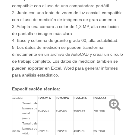
compatible con el uso de una computadora portátil.
2. Junto con una lente de zoom de luz coaxial, compatible
con el uso de medición de imágenes de gran aumento.
3. Adopta una cámara a color de 1,3 MP, alta resolución
de pantalla e imagen más clara.
4. Base y columna de granito grado 00, alta estabilidad.
5. Los datos de medición se pueden transformar
directamente en un archivo de AutoCAD y crear un círculo
de trabajo completo. Los datos de medición también se
pueden exportar en Excel, Word para generar informes
para análisis estadístico.
Especificación técnica:
modelo
EVM-21A
EVM-32A
EVM-43A
EVM-54A
Tamaño de
la mesa de
404*228
500*330
606*466
706*606
metal
(mm)
Tamaño de
la mesa de
260*160
350*280
450*350
550*450
mesa
vidrio