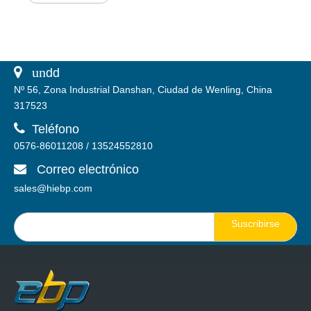
 un
dd
Nº 56, Zona Industrial Danshan, Ciudad de Wenling, China
317523

Teléfono
0576-86011208 / 13524552810
Correo electrónico

sales@hiebp.com
Suscribirse