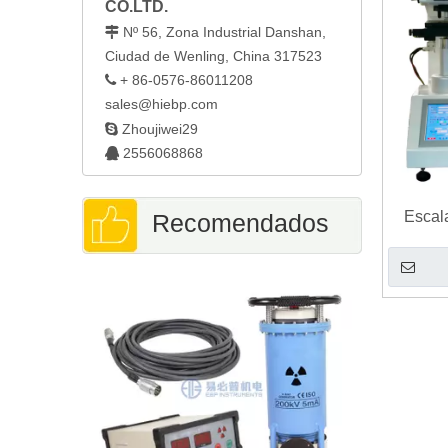
CO.LTD.
Nº 56, Zona Industrial Danshan,

Ciudad de Wenling, China 317523
+ 86-0576-86011208

sales@hiebp.com

Zhoujiwei29
2556068868

Escal
Recomendados
Vicke
Microscopio metalográfico 
40M