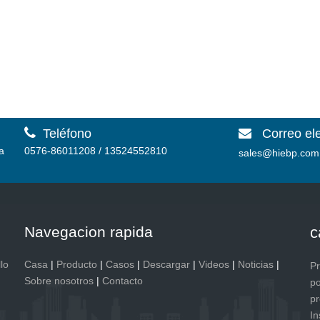

Teléfono
Correo el

a
0576-86011208 / 13524552810
sales@hiebp.com
Navegacion rapida
c
lo
Casa
|
Producto
|
Casos
|
Descargar
|
Videos
|
Noticias
|
P
Sobre nosotros
|
Contacto
po
pr
In