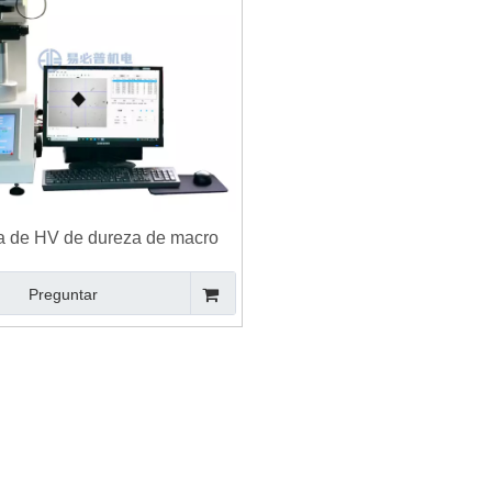
a de HV de dureza de macro
rs automático computarizado
Preguntar
vertical E-
Máquina de prueba de dureza de
Probador
Rockwell para plástico EROCK-150TP
con