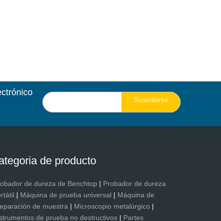
ectrónico
Suscribirse
ategoria de producto
robador de dureza de Benchtop
|
Probador de dureza
rtátil
|
Máquina de prueba universal
|
Máquina de
eparación de muestra
|
Microscopio metalúrgico
|
strumentos de prueba no destructivos
|
Partes