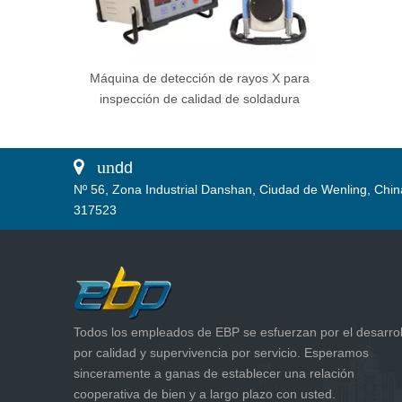
Máquina de detección de rayos X para
inspección de calidad de soldadura
 un
dd
Nº 56, Zona Industrial Danshan, Ciudad de Wenling, Chin
317523
Todos los empleados de EBP se esfuerzan por el desarrol
por calidad y supervivencia por servicio. Esperamos
sinceramente a ganas de establecer una relación
cooperativa de bien y a largo plazo con usted.