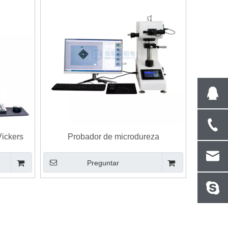
Vickers
Probador de microdureza
ico
computarizado con escala de dureza
Preguntar
Vickers eVIck-1ATS