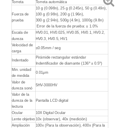
Torreta
Torreta automática
10 g (0.098n), 25 g (0.245n), 50 g (0.49n),
Fuerza de
100 g (0.98n), 200 g (1.96n),
prueba
300 g (2.94n), 500g (4.9n), 1000g (9.8n)
Error de la fuerza de prueba: ± 1.0%
Escala de
HV0.01, HV0.025, HV0.05, HV0.1, HV0.2,
dureza
HV0.3, HV0.5, HV1
Velocidad de
≤0.05mm / seg
carga
Pirámide rectangular estándar
Indentado
Indentificador de diamante (136º ± 0.5º)
Min. unidad
0.01μm
de medida
Valor de
5HV-3000HV
dureza sonó
Valor de la
dureza de la
Pantalla LCD digital
lectura
Ocular
10X Digital Ocular
Lente objetivo
10x (observar), 40x (medición)
Ampliación
100x (Para la observación), 400x (Para la