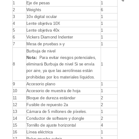
1
Eje de pesas
1
2
Weights
6
3
10x digital ocular
1
4
Lente objetiva 10X
1
5
Lente objetiva 40x
1
6
Vickers Diamond Indenter
1
7
Mesa de pruebas x-y
1
Burbuja de nivel
Nota:
Para evitar riesgos potenciales,
8
eliminará Burbuja de nivel Si se envía
1
por aire, ya que las aerolíneas están
prohibidas por los materiales líquidos.
9
Accesorio plano
1
10
Accesorio de muestra de hoja
1
11
Bloque de dureza estándar
2
12
Fusible de repuesto 2a
2
13
Cámara de 5 millones de píxeles.
1
14
Conductor de software y dongle
2
15
Tornillo de ajuste horizontal
4
16
Línea eléctrica
1
17
Polvo prueba cubrir
1