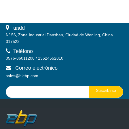
 un
dd
Nº 56, Zona Industrial Danshan, Ciudad de Wenling, China
317523

Teléfono
0576-86011208 / 13524552810
Correo electrónico

sales@hiebp.com
Suscribirse