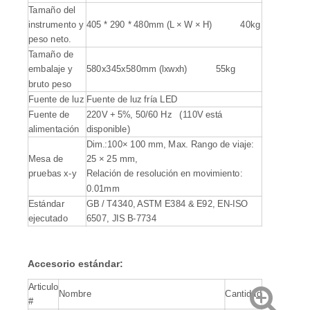
Tamaño del
instrumento y
405 * 290 * 480mm (L × W × H) 40kg
peso neto.
Tamaño de
embalaje y
580x345x580mm (lxwxh) 55kg
bruto peso
Fuente de luz
Fuente de luz fría LED
Fuente de
220V + 5%, 50/60 Hz (110V está
alimentación
disponible)
Dim.:100× 100 mm, Max. Rango de viaje:
Mesa de
25 × 25 mm,
pruebas x-y
Relación de resolución en movimiento:
0.01mm
Estándar
GB / T4340, ASTM E384 & E92, EN-ISO
ejecutado
6507, JIS B-7734
Accesorio estándar:
Articulo
Nombre
Cantidad
#